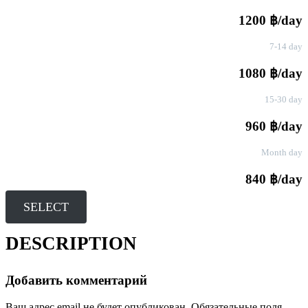
1200 ฿/day
7-14 day
1080 ฿/day
15-30 day
960 ฿/day
Month day
840 ฿/day
SELECT
DESCRIPTION
Добавить комментарий
Ваш адрес email не будет опубликован.
Обязательные поля