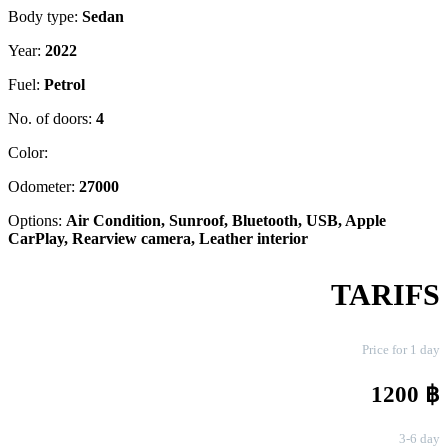
Body type:
Sedan
Year:
2022
Fuel:
Petrol
No. of doors:
4
Color:
Odometer:
27000
Options:
Air Condition, Sunroof, Bluetooth, USB, Apple
CarPlay, Rearview camera, Leather interior
TARIFS
Price for 1 day
1200 ฿
3-6 day